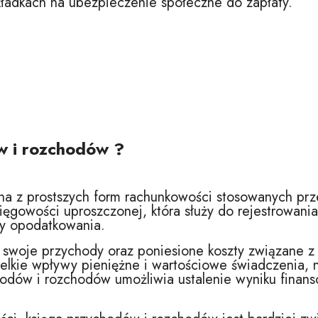
ładkach na ubezpieczenie społeczne do zapłaty.
w i rozchodów ?
na z prostszych form rachunkowości stosowanych prz
księgowości uproszczonej, która służy do rejestrowa
wy opodatkowania.
je swoje przychody oraz poniesione koszty związane 
lkie wpływy pieniężne i wartościowe świadczenia, n
dów i rozchodów umożliwia ustalenie wyniku finanso